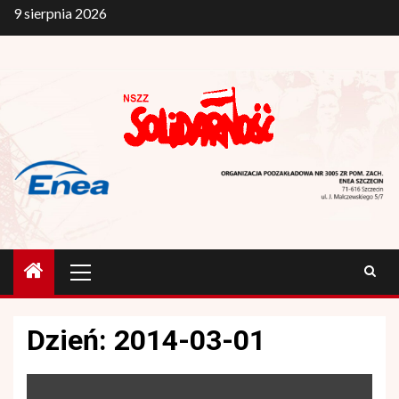
Przejdź
9 sierpnia 2026
do
treści
Menu
główne
Dzień:
2014-03-01