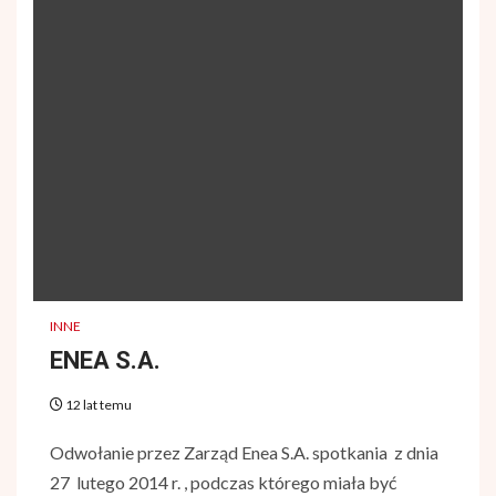
INNE
ENEA S.A.
12 lat temu
Odwołanie przez Zarząd Enea S.A. spotkania z dnia
27 lutego 2014 r. , podczas którego miała być